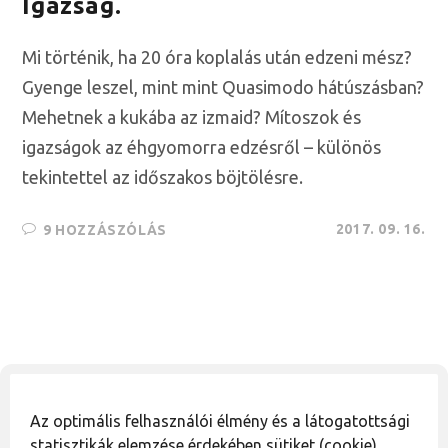
Igazság.
Mi történik, ha 20 óra koplalás után edzeni mész?
Gyenge leszel, mint mint Quasimodo hátúszásban?
Mehetnek a kukába az izmaid? Mítoszok és
igazságok az éhgyomorra edzésről – különös
tekintettel az időszakos böjtölésre.
2017. 09. 16.
9 HOZZÁSZÓLÁS
Figyelmeztetés
Az optimális felhasználói élmény és a látogatottsági
Az oldalon található információk, javaslatok és ötletek nem
statisztikák elemzése érdekében sütiket (cookie)