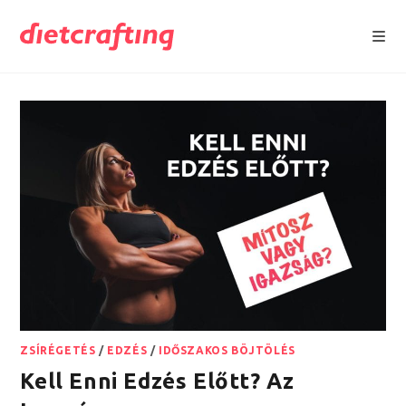
Skip
to
content
ZSÍRÉGETÉS
/
EDZÉS
/
IDŐSZAKOS BÖJTÖLÉS
Kell Enni Edzés Előtt? Az