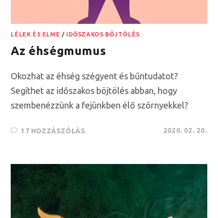
LÉLEK ÉS ELME
/
IDŐSZAKOS BÖJTÖLÉS
Az éhségmumus
Okozhat az éhség szégyent és bűntudatot?
Segíthet az időszakos böjtölés abban, hogy
szembenézzünk a fejünkben élő szörnyekkel?
2020. 02. 20.
17 HOZZÁSZÓLÁS