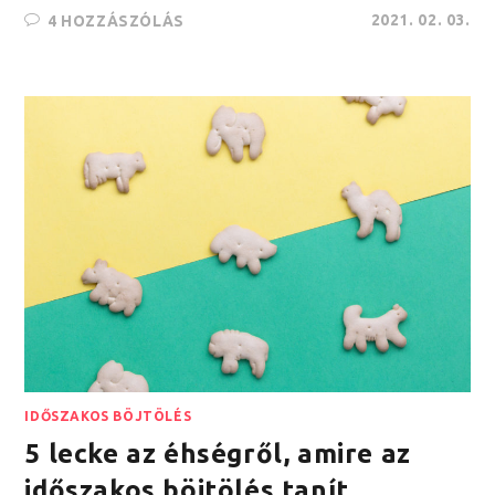
2021. 02. 03.
4 HOZZÁSZÓLÁS
IDŐSZAKOS BÖJTÖLÉS
5 lecke az éhségről, amire az
időszakos böjtölés tanít