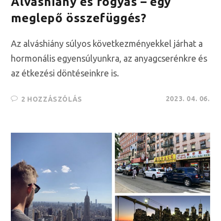
Alváshiány és fogyás – egy
meglepő összefüggés?
Az alváshiány súlyos következményekkel járhat a
hormonális egyensúlyunkra, az anyagcserénkre és
az étkezési döntéseinkre is.
2023. 04. 06.
2 HOZZÁSZÓLÁS