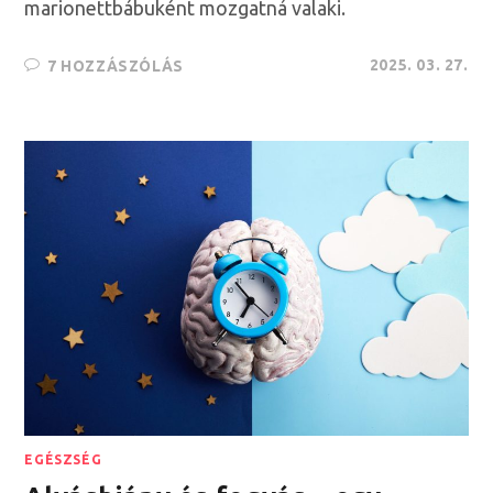
marionettbábuként mozgatná valaki.
2025. 03. 27.
7 HOZZÁSZÓLÁS
EGÉSZSÉG