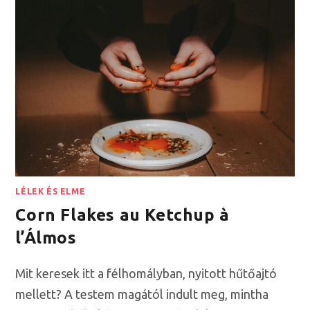
LÉLEK ÉS ELME
Corn Flakes au Ketchup à
l’Álmos
Mit keresek itt a félhomályban, nyitott hűtőajtó
mellett? A testem magától indult meg, mintha