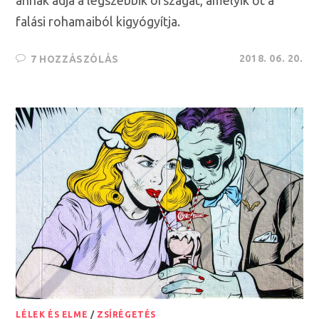
falási rohamaiból kigyógyítja.
2018. 06. 20.
7 HOZZÁSZÓLÁS
LÉLEK ÉS ELME
/
ZSÍRÉGETÉS