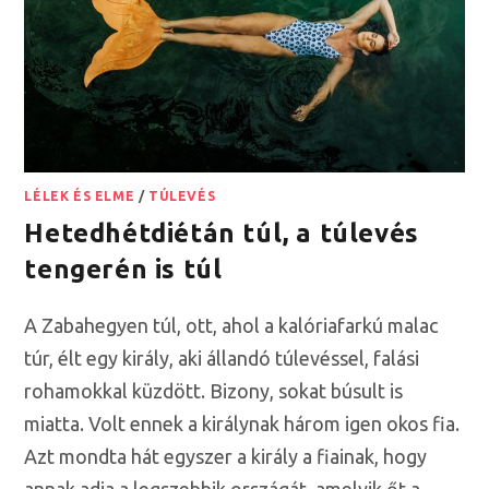
LÉLEK ÉS ELME
/
TÚLEVÉS
Hetedhétdiétán túl, a túlevés
tengerén is túl
A Zabahegyen túl, ott, ahol a kalóriafarkú malac
túr, élt egy király, aki állandó túlevéssel, falási
rohamokkal küzdött. Bizony, sokat búsult is
miatta. Volt ennek a királynak három igen okos fia.
Azt mondta hát egyszer a király a fiainak, hogy
annak adja a legszebbik országát, amelyik őt a