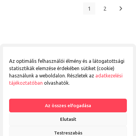
1
2
Go to th
Figyelmeztetés
Az optimális felhasználói élmény és a látogatottsági
Az oldalon található információk, javaslatok és ötletek nem
statisztikák elemzése érdekében sütiket (cookie)
minősülnek egészségügyi tanácsadásnak, és nem
használunk a weboldalon. Részletek az
adatkezelési
helyettesítik a szakszerű orvosi véleményt. Egészséggel
tájékoztatóban
olvashatók.
kapcsolatos kérdésekben mindig fordulj megfelelő
végzettségű szakemberhez. A szerző az itt olvasható
tartalmak felhasználásából eredő esetleges
Az összes elfogadása
következményekért nem vállal felelősséget.
Elutasít
Testreszabás
© 2017-2026 dietcrafting.com - A cikkek szerzői jogvédelem