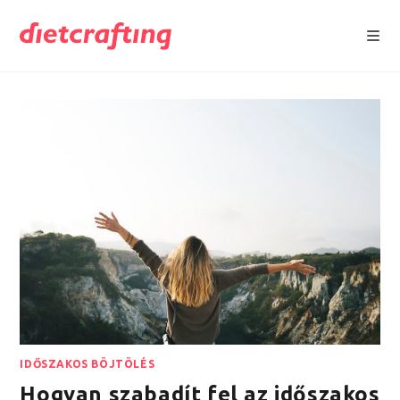
Skip
to
content
IDŐSZAKOS BÖJTÖLÉS
Hogyan szabadít fel az időszakos