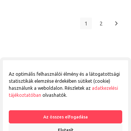
1
2
Go to th
Figyelmeztetés
Az optimális felhasználói élmény és a látogatottsági
Az oldalon található információk, javaslatok és ötletek nem
statisztikák elemzése érdekében sütiket (cookie)
minősülnek egészségügyi tanácsadásnak, és nem
használunk a weboldalon. Részletek az
adatkezelési
helyettesítik a szakszerű orvosi véleményt. Egészséggel
tájékoztatóban
olvashatók.
kapcsolatos kérdésekben mindig fordulj megfelelő
végzettségű szakemberhez. A szerző az itt olvasható
tartalmak felhasználásából eredő esetleges
Az összes elfogadása
következményekért nem vállal felelősséget.
Elutasít