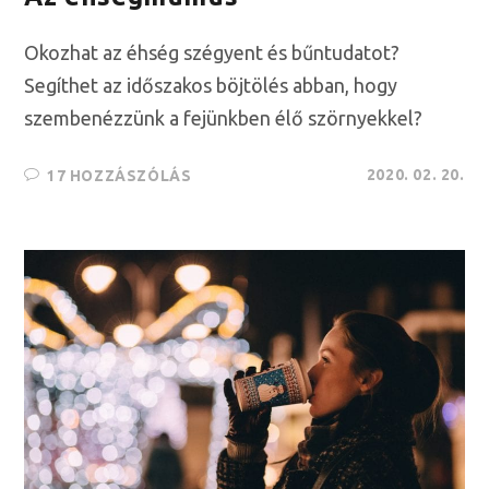
Okozhat az éhség szégyent és bűntudatot?
Segíthet az időszakos böjtölés abban, hogy
szembenézzünk a fejünkben élő szörnyekkel?
2020. 02. 20.
17 HOZZÁSZÓLÁS