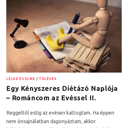
LÉLEK ÉS ELME
/
TÚLEVÉS
Egy Kényszeres Diétázó Naplója
– Románcom az Evéssel II.
Reggeltől estig az evésen kattogtam. Ha éppen
nem önsajnálatban dagonyáztam, akkor