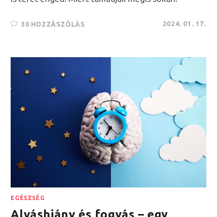
2024. 01. 17.
30 HOZZÁSZÓLÁS
EGÉSZSÉG
Alváshiány és fogyás – egy