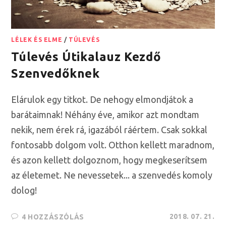
LÉLEK ÉS ELME
/
TÚLEVÉS
Túlevés Útikalauz Kezdő
Szenvedőknek
Elárulok egy titkot. De nehogy elmondjátok a
barátaimnak! Néhány éve, amikor azt mondtam
nekik, nem érek rá, igazából ráértem. Csak sokkal
fontosabb dolgom volt. Otthon kellett maradnom,
és azon kellett dolgoznom, hogy megkeserítsem
az életemet. Ne nevessetek... a szenvedés komoly
dolog!
2018. 07. 21.
4 HOZZÁSZÓLÁS