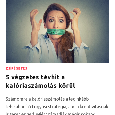
ZSÍRÉGETÉS
5 végzetes tévhit a
kalóriaszámolás körül
Számomra a kalóriaszámolás a leginkább
felszabadító fogyási stratégia, ami a kreativitásnak
is teret enged. Miért támadják mégis sokan?