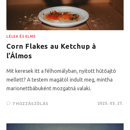
LÉLEK ÉS ELME
Corn Flakes au Ketchup à
l’Álmos
Mit keresek itt a félhomályban, nyitott hűtőajtó
mellett? A testem magától indult meg, mintha
marionettbábuként mozgatná valaki.
2025. 03. 27.
7 HOZZÁSZÓLÁS