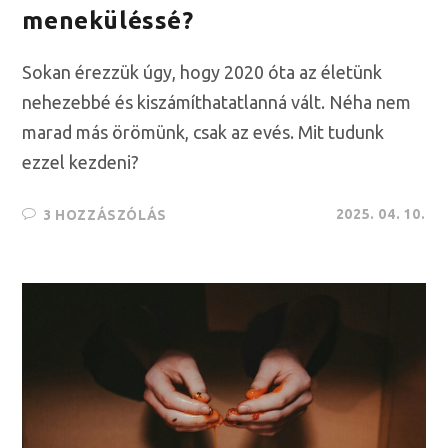
meneküléssé?
Sokan érezzük úgy, hogy 2020 óta az életünk
nehezebbé és kiszámíthatatlanná vált. Néha nem
marad más örömünk, csak az evés. Mit tudunk
ezzel kezdeni?
2025. 04. 10.
3 HOZZÁSZÓLÁS