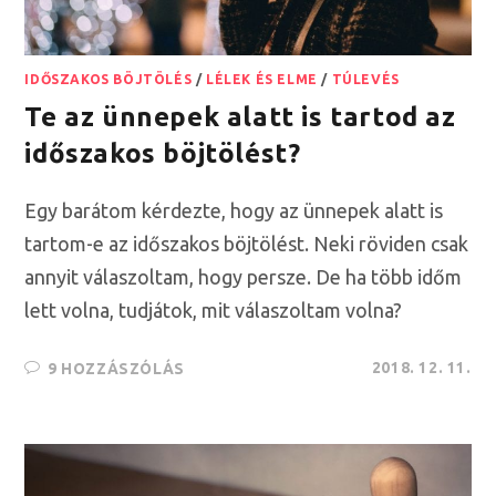
IDŐSZAKOS BÖJTÖLÉS
/
LÉLEK ÉS ELME
/
TÚLEVÉS
Te az ünnepek alatt is tartod az
időszakos böjtölést?
Egy barátom kérdezte, hogy az ünnepek alatt is
tartom-e az időszakos böjtölést. Neki röviden csak
annyit válaszoltam, hogy persze. De ha több időm
lett volna, tudjátok, mit válaszoltam volna?
2018. 12. 11.
9 HOZZÁSZÓLÁS